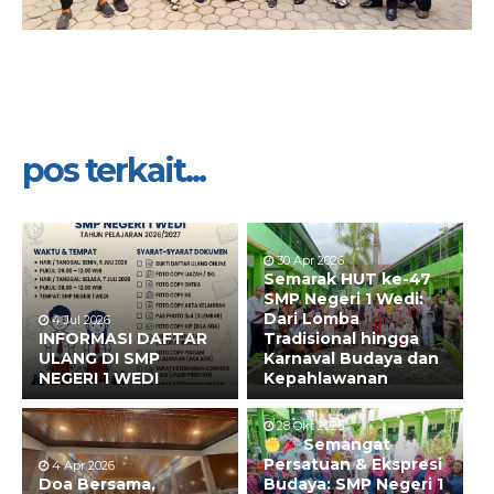
pos terkait...
30 Apr 2026
Semarak HUT ke-47
SMP Negeri 1 Wedi:
Dari Lomba
4 Jul 2026
INFORMASI DAFTAR
Tradisional hingga
ULANG DI SMP
Karnaval Budaya dan
NEGERI 1 WEDI
Kepahlawanan
28 Okt 2025
Semangat
Persatuan & Ekspresi
4 Apr 2026
Doa Bersama,
Budaya: SMP Negeri 1