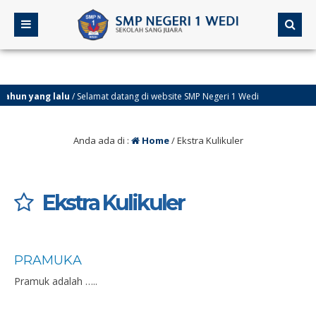
tahun yang lalu
/ Selamat datang di website SMP Negeri 1 Wedi
Anda ada di :
Home
/
Ekstra Kulikuler
Ekstra Kulikuler
PRAMUKA
Pramuk adalah …..