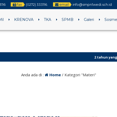
3116
fax
(0272) 333116.
email
info@smpn1wedi.sch.id
fil
KRENOVA
TKA
SPMB
Galeri
Sosm
2 tahun yang lalu
/ Selamat datang d
Anda ada di :
Home
/
Kategori "Materi"