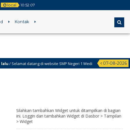
local
10
:
52
08
ed
Kontak
07-08-2026
i website SMP Negeri 1 Wedi
Silahkan tambahkan Widget untuk ditampilkan di bagian
ini. Loggin dan tambahkan Widget di Dasbor > Tampilan
> Widget