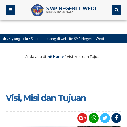
n yang lalu
/ Selamat datang di website SMP Negeri 1 Wedi
Anda ada di :
Home
/
Visi, Misi dan Tujuan
Visi, Misi dan Tujuan