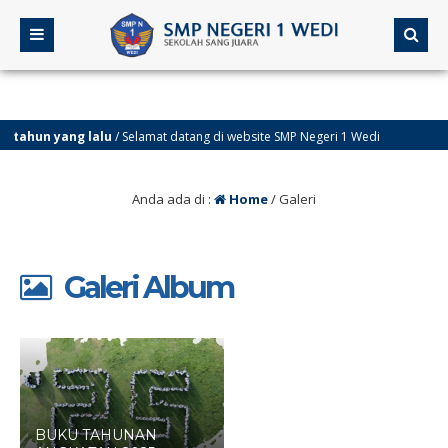
2 tahun yang lalu
/ Selamat datang di website SMP Negeri 1 Wedi
Anda ada di :
Home
/
Galeri
Galeri Album
BUKU TAHUNAN