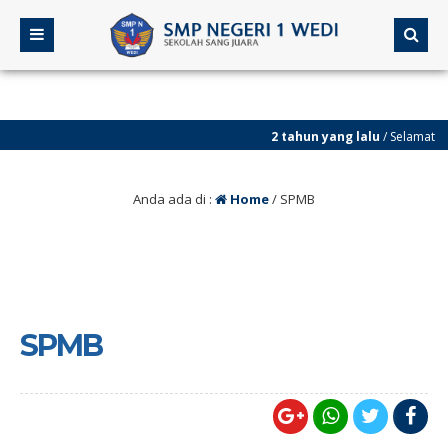
2 tahun yang lalu
/ Selamat datang di web
Negeri 1 Wedi
Anda ada di :
Home
/
SPMB
SPMB