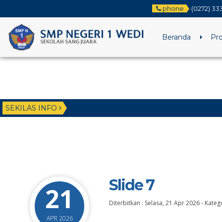
phone
(0272) 333
Beranda
Pro
SEKILAS INFO
Slide 7
21
Diterbitkan :
Selasa, 21 Apr 2026
-
Katego
APR 2026