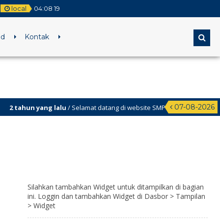
local
04
:
08
20
ed
Kontak
07-08-2026
hun yang lalu
/ Selamat datang di website SMP Negeri 1 Wedi
Silahkan tambahkan Widget untuk ditampilkan di bagian
ini. Loggin dan tambahkan Widget di Dasbor > Tampilan
> Widget