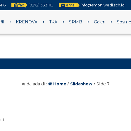
116
fax
(0272) 333116.
email
info@smpn1wedi.sch.id
fil
KRENOVA
TKA
SPMB
Galeri
Sosm
2 ta
Anda ada di :
Home
/
Slideshow
/
Slide 7
ri :