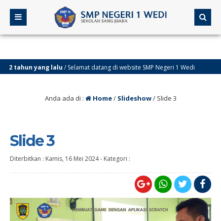
2 tahun yang lalu
/ Selamat datang di website SMP Negeri 1 Wedi
Anda ada di :
Home
/
Slideshow
/
Slide 3
Slide 3
Diterbitkan :
Kamis, 16 Mei 2024
-
Kategori :