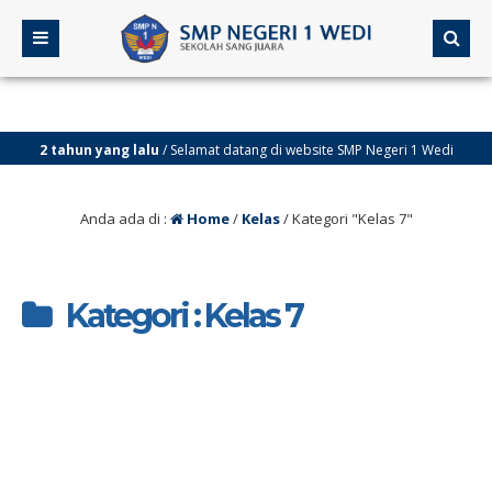
2 tahun yang lalu
/ Selamat datang di website SMP Negeri 1 Wedi
Anda ada di :
Home
/
Kelas
/
Kategori "Kelas 7"
Kategori : Kelas 7