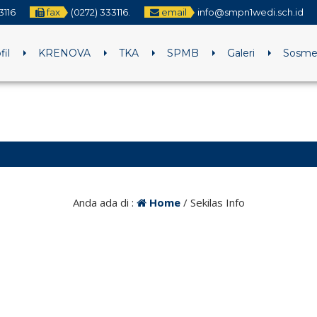
3116
fax
(0272) 333116.
email
info@smpn1wedi.sch.id
fil
KRENOVA
TKA
SPMB
Galeri
Sosm
2 
Anda ada di :
Home
/
Sekilas Info