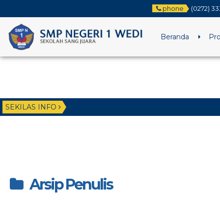
phone
(0272) 33
Beranda
Pro
SEKILAS INFO
Arsip Penulis