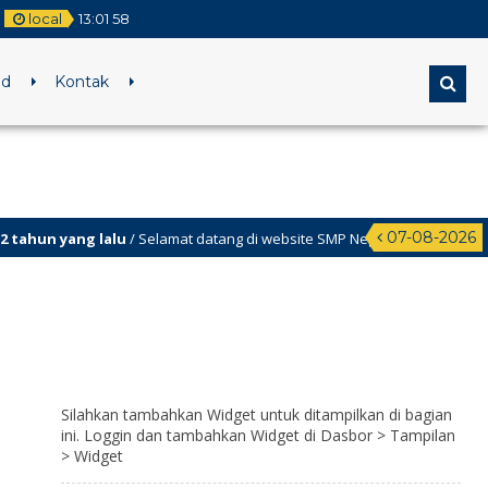
local
13
:
01
58
ed
Kontak
07-08-2026
tahun yang lalu
/ Selamat datang di website SMP Negeri 1 Wedi
Silahkan tambahkan Widget untuk ditampilkan di bagian
ini. Loggin dan tambahkan Widget di Dasbor > Tampilan
> Widget