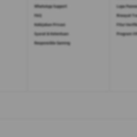
WhatsApp Support
Lupa Passw
FAQ
Riwayat Tr
Kebijakan Privasi
Fitur Verifi
Syarat & Ketentuan
Program VI
Responsible Gaming