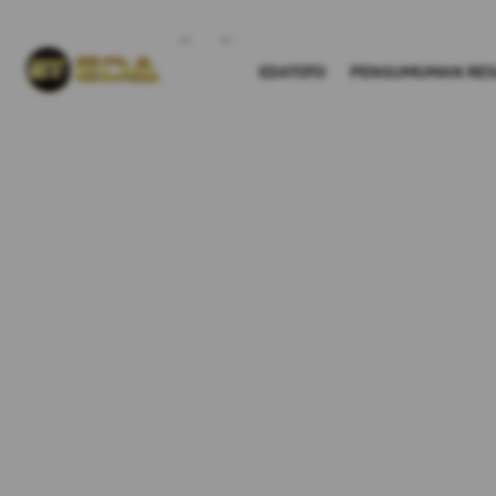
Skip
to
content
EDATOTO
PENGUMUMAN RESU