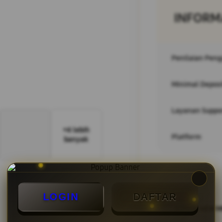
INFORMA
Penilaian Pen
Minimal Deposi
Layanan Suppo
+4 lebih
Platform
banyak
LOGIN
DAFTAR
BONUS NEW M